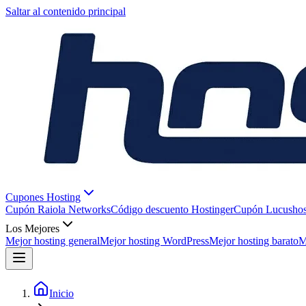
Saltar al contenido principal
Cupones Hosting
Cupón Raiola Networks
Código descuento Hostinger
Cupón Lucushos
Los Mejores
Mejor hosting general
Mejor hosting WordPress
Mejor hosting barato
M
Inicio