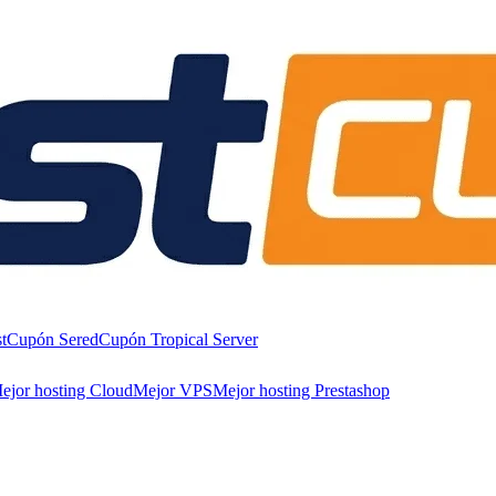
t
Cupón Sered
Cupón Tropical Server
ejor hosting Cloud
Mejor VPS
Mejor hosting Prestashop