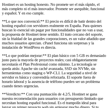
Hostinet es un hosting honesto. No promete ser el más rápido, el
más completo ni el más innovador. Promete ser asequible, funcional
y español. Y en eso cumple.
**Lo que nos convenció:** El precio es difícil de batir dentro del
hosting español con servidores realmente en España. Para quienes
buscan lo esencial sin pagar por funcionalidades que no van a usar,
la propuesta de Hostinet tiene sentido. El trato cercano del soporte,
sin la frialdad de las grandes corporaciones, es un valor añadido que
muchos usuarios aprecian. cPanel funciona sin sorpresas y la
instalación de WordPress es directa.
**Lo que podrían mejorar:** El plan básico con 5 GB es demasiado
justo para la mayoría de proyectos reales; casi obligatoriamente
necesitarás el Plan Profesional como mínimo. La tecnología se
queda atrás: Apache sin caché avanzada, SSD sin NVMe, sin
herramientas como staging o WP-CLI. La seguridad a nivel de
servidor es básica y convendría reforzarla. El soporte fuera de
horario laboral y la ausencia de teléfono pueden ser un problema
cuando tienes urgencias.
**Veredicto:** Con una puntuación de 4.2/5, Hostinet se gana
nuestra recomendación para usuarios con presupuesto limitado que
necesitan hosting español funcional. Es el trampolín ideal para
lanzar un primer proyecto web sin arriesgar mucho dinero. Si tu