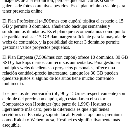
imágenes de alta resolución, pero se quedarán cortos si subes
galerías de fotos o archivos pesados. Es el plan mínimo viable para
tener presencia online.
El Plan Profesional (4,50€/mes con cupón) triplica el espacio a 15
GB y permite 3 dominios, añadiendo backups semanales y
subdominios ilimitados. Es el plan que recomendamos como punto
de partida realista: 15 GB dan margen suficiente para la mayoría de
webs de contenido, y la posibilidad de tener 3 dominios permite
gestionar varios proyectos pequeños.
El Plan Empresa (7,50€/mes con cupón) ofrece 10 dominios, 30 GB
SSD y backups diarios con recursos aumentados. Para gestionar
múltiples webs de clientes o proyectos personales, ofrece una
relación cantidad-precio interesante, aunque los 30 GB pueden
quedarse justos si alguno de los sitios tiene mucho contenido
multimedia.
Los precios de renovación (5€, 9€ y 15€/mes respectivamente) son
el doble del precio con cupón, algo estándar en el sector.
Comparado con Hostinger (que parte de 1,99€) Hostinet es
ligeramente más caro, pero la diferencia es que aquí tienes
servidores en España y soporte local. Frente a opciones premium
como Raiola o Webempresa, Hostinet es significativamente más
asequible.