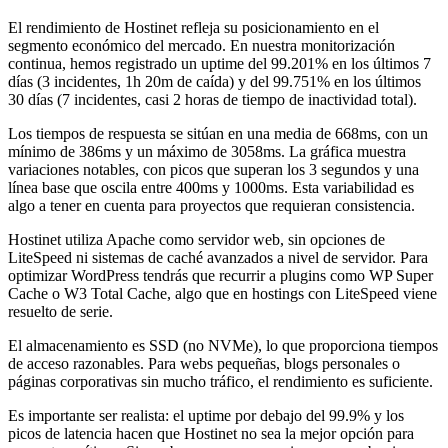
El rendimiento de Hostinet refleja su posicionamiento en el
segmento económico del mercado. En nuestra monitorización
continua, hemos registrado un uptime del 99.201% en los últimos 7
días (3 incidentes, 1h 20m de caída) y del 99.751% en los últimos
30 días (7 incidentes, casi 2 horas de tiempo de inactividad total).
Los tiempos de respuesta se sitúan en una media de 668ms, con un
mínimo de 386ms y un máximo de 3058ms. La gráfica muestra
variaciones notables, con picos que superan los 3 segundos y una
línea base que oscila entre 400ms y 1000ms. Esta variabilidad es
algo a tener en cuenta para proyectos que requieran consistencia.
Hostinet utiliza Apache como servidor web, sin opciones de
LiteSpeed ni sistemas de caché avanzados a nivel de servidor. Para
optimizar WordPress tendrás que recurrir a plugins como WP Super
Cache o W3 Total Cache, algo que en hostings con LiteSpeed viene
resuelto de serie.
El almacenamiento es SSD (no NVMe), lo que proporciona tiempos
de acceso razonables. Para webs pequeñas, blogs personales o
páginas corporativas sin mucho tráfico, el rendimiento es suficiente.
Es importante ser realista: el uptime por debajo del 99.9% y los
picos de latencia hacen que Hostinet no sea la mejor opción para