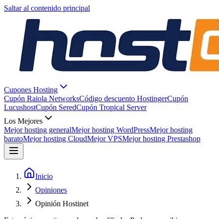
Saltar al contenido principal
Cupones Hosting
Cupón Raiola Networks
Código descuento Hostinger
Cupón
Lucushost
Cupón Sered
Cupón Tropical Server
Los Mejores
Mejor hosting general
Mejor hosting WordPress
Mejor hosting
barato
Mejor hosting Cloud
Mejor VPS
Mejor hosting Prestashop
Inicio
Opiniones
Opinión Hostinet