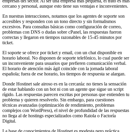
empresas del sector. Al ser una empresa más pequeña, el trato es más
cercano y personal, aunque esto tiene sus ventajas e inconvenientes.
En nuestras interacciones, notamos que los agentes de soporte son
accesibles y responden con un tono directo y sin formalismos
excesivos. Para consultas básicas como configuración de correo,
problemas con DNS o dudas sobre cPanel, las respuestas fueron
correctas y llegaron en tiempos razonables de 15-45 minutos por
ticket.
El soporte se ofrece por ticket y email, con un chat disponible en
horario laboral. No disponen de soporte telefónico, lo cual puede ser
un inconveniente para usuarios que prefieren comunicación verbal.
El horario de atención más ágil coincide con la jornada laboral
española; fuera de ese horario, los tiempos de respuesta se alargan.
Donde Hostinet sale airoso es en la cercanía: no tienes la sensación
de estar hablando con un bot ni con un agente que sigue un script
rígido. Las respuestas parecen escritas por personas que entienden tu
problema y quieren resolverlo. Sin embargo, para cuestiones
técnicas avanzadas (optimización de rendimiento, problemas
complejos con WordPress), el nivel de profundidad de las respuestas
no llega al de hostings especializados como Raiola o Factoría
Digital.
La base de conocimientos de Hostinet es modesta pero práctica.