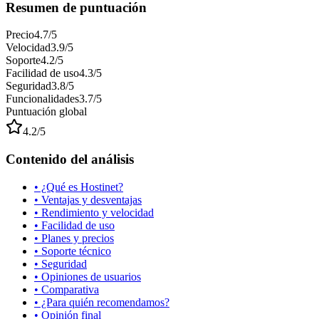
Resumen de puntuación
Precio
4.7
/5
Velocidad
3.9
/5
Soporte
4.2
/5
Facilidad de uso
4.3
/5
Seguridad
3.8
/5
Funcionalidades
3.7
/5
Puntuación global
4.2
/5
Contenido del análisis
• ¿Qué es
Hostinet
?
• Ventajas y desventajas
• Rendimiento y velocidad
• Facilidad de uso
• Planes y precios
• Soporte técnico
• Seguridad
• Opiniones de usuarios
• Comparativa
• ¿Para quién recomendamos?
• Opinión final