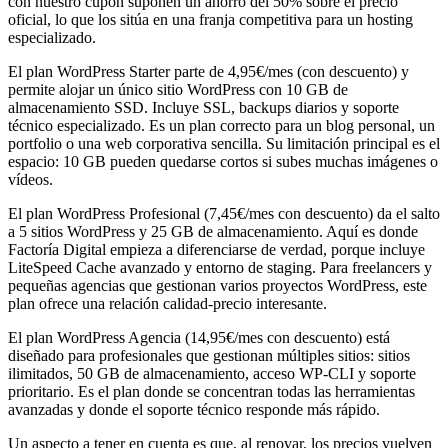
con nuestro cupón suponen un ahorro del 50% sobre el precio
oficial, lo que los sitúa en una franja competitiva para un hosting
especializado.
El plan WordPress Starter parte de 4,95€/mes (con descuento) y
permite alojar un único sitio WordPress con 10 GB de
almacenamiento SSD. Incluye SSL, backups diarios y soporte
técnico especializado. Es un plan correcto para un blog personal, un
portfolio o una web corporativa sencilla. Su limitación principal es el
espacio: 10 GB pueden quedarse cortos si subes muchas imágenes o
vídeos.
El plan WordPress Profesional (7,45€/mes con descuento) da el salto
a 5 sitios WordPress y 25 GB de almacenamiento. Aquí es donde
Factoría Digital empieza a diferenciarse de verdad, porque incluye
LiteSpeed Cache avanzado y entorno de staging. Para freelancers y
pequeñas agencias que gestionan varios proyectos WordPress, este
plan ofrece una relación calidad-precio interesante.
El plan WordPress Agencia (14,95€/mes con descuento) está
diseñado para profesionales que gestionan múltiples sitios: sitios
ilimitados, 50 GB de almacenamiento, acceso WP-CLI y soporte
prioritario. Es el plan donde se concentran todas las herramientas
avanzadas y donde el soporte técnico responde más rápido.
Un aspecto a tener en cuenta es que, al renovar, los precios vuelven