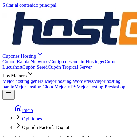
Saltar al contenido principal
Cupones Hosting
Cupón Raiola Networks
Código descuento Hostinger
Cupón
Lucushost
Cupón Sered
Cupón Tropical Server
Los Mejores
Mejor hosting general
Mejor hosting WordPress
Mejor hosting
barato
Mejor hosting Cloud
Mejor VPS
Mejor hosting Prestashop
Inicio
Opiniones
Opinión Factoría Digital