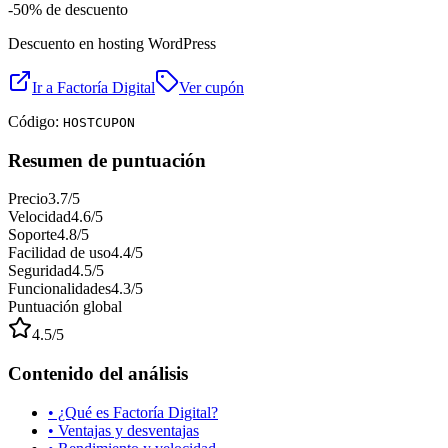
-50%
de descuento
Descuento en hosting WordPress
Ir a
Factoría Digital
Ver cupón
Código:
HOSTCUPON
Resumen de puntuación
Precio
3.7
/5
Velocidad
4.6
/5
Soporte
4.8
/5
Facilidad de uso
4.4
/5
Seguridad
4.5
/5
Funcionalidades
4.3
/5
Puntuación global
4.5
/5
Contenido del análisis
• ¿Qué es
Factoría Digital
?
• Ventajas y desventajas